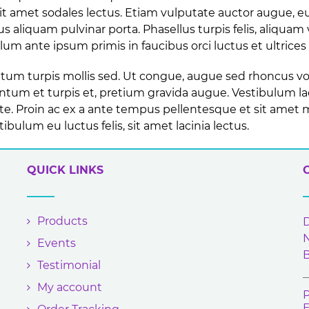
it amet sodales lectus. Etiam vulputate auctor augue, 
us aliquam pulvinar porta. Phasellus turpis felis, aliquam 
lum ante ipsum primis in faucibus orci luctus et ultrices
m turpis mollis sed. Ut congue, augue sed rhoncus volutp
ntum et turpis et, pretium gravida augue. Vestibulum lac
. Proin ac ex a ante tempus pellentesque et sit amet m
tibulum eu luctus felis, sit amet lacinia lectus.
QUICK LINKS
Products
D
N
Events
Testimonial
My account
P
E