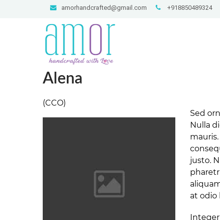
amorhandcrafted@gmail.com
+918850489324
Alena
(CCO)
Sed orn
Nulla d
mauris.
consequ
justo. 
pharetr
aliquam
at odio 
Integer