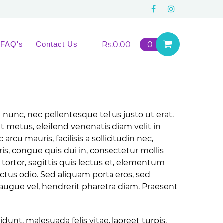
FAQ's
Contact Us
Rs.
0.00
0
 nunc, nec pellentesque tellus justo ut erat.
et metus, eleifend venenatis diam velit in
cu mauris, facilisis a sollicitudin nec,
is, congue quis dui in, consectetur mollis
 tortor, sagittis quis lectus et, elementum
ctus odio. Sed aliquam porta eros, sed
augue vel, hendrerit pharetra diam. Praesent
unt, malesuada felis vitae, laoreet turpis.