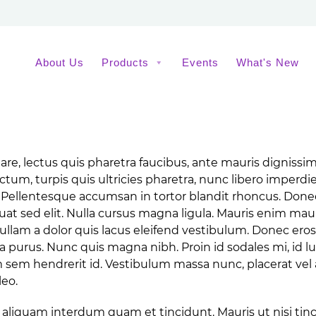
About Us
Products
Events
What's New
are, lectus quis pharetra faucibus, ante mauris dignissim
ictum, turpis quis ultricies pharetra, nunc libero imperdi
 Pellentesque accumsan in tortor blandit rhoncus. Donec ar
at sed elit. Nulla cursus magna ligula. Mauris enim maur
Nullam a dolor quis lacus eleifend vestibulum. Donec eros
a purus. Nunc quis magna nibh. Proin id sodales mi, id lu
 sem hendrerit id. Vestibulum massa nunc, placerat vel 
leo.
 aliquam interdum quam et tincidunt. Mauris ut nisi tincid