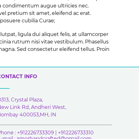
eu condimentum augue ultricies nec.
vel pretium sit amet, eleifend ac erat.
 posuere cubilia Curae;
at, ligula dui aliquet felis, at ullamcorper
inia rutrum nisi vitae vestibulum. Phasellus
agna. Sed consectetur eleifend tellus. Proin
CONTACT INFO
313, Crystal Plaza,
ew Link Rd, Andheri West,
Bombay 400053,MH, IN
hone : +912226733309 | +912226733310
-mail :
amorhandcrafted@gmail.com